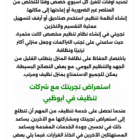
تحديد أوقات للفرز: كل أسبوع، خصص وقتًا للتخلص من
العناصر غير الضرورية أو إعادتها إلى مكانها.
إنشاء أنظمة تنظيم: استخدم صناديق أو أرفف لتسهيل
عملية التقسيم والتخزين.
تجربتي في إنشاء نظام تنظيم مخصص كانت مثمرة،
حيث ساعدني على تجنب التراكمات وجعل منزلي أكثر
ترتيبًا ونظافة.
باختصار، الحفاظ على نظافة المنزل يتطلب القليل من
الجهد والتنظيم اليومي. مع بعض النصائح البسيطة،
يمكن للجميع الاستمتاع بمنزل نظيف ومرتب.
استعراض تجربتك مع شركات
تنظيف في ابوظبي
عندما تحصل على خدمة تنظيف، من المهم أن تتطلع
إلى استعراض تجربتك ومشاركتها مع الآخرين. يساعد
ذلك في تحسين جودة الخدمات المقدمة ويساعد
المستهلكين الأخرين في اتخاذ القرارات. فيما يلي بعض