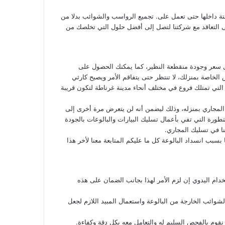
بتة داخلها حتى تعمل على. تجميع الرواسب والشوائب بدلا من
ى التعاقد مع شركتنا لتصل إلى أفضل حلول التي تخلصك من
ل سعر وجودة منقطعة النظير، كما يمكنك الحصول على
خاصة بمنزلك، لا تنتظر حتى يتفاقم الأمر ويصبح كارثي
 التي تمتلك فروع في مختلف أنحاء مدينة غرناطة لتكون قريبة
 المجاري بمنزله، وذلك ليضمن أنه لن يتعرض مرة أخرى إلى
طورة التي تفي بأعمال تسليك البيارات والبالوعات بالجودة
ا في تسليك المجاري.
سبب انسداد البالوعة كل ما عليكم المتابعة معنا لأخر هذا
دام اليدوي إن لزم الأمر لهذا بجانب الضمان على هذه
الشوائب الخارجة من البالوعة واستعمال المبيد اللازم لجعل
 نقوم بالفحص السليم له والتعامل معه بكل دقة وكفاءة.