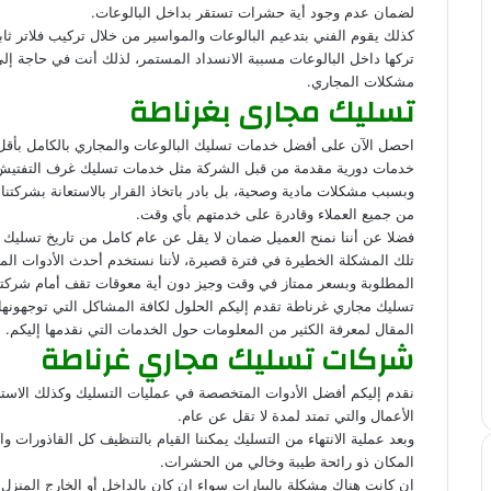
لضمان عدم وجود أية حشرات تستقر بداخل البالوعات.
كذلك يقوم الفني بتدعيم البالوعات والمواسير من خلال تركيب فلاتر ثا
تركها داخل البالوعات مسببة الانسداد المستمر، لذلك أنت في حاجة إل
مشكلات المجاري.
تسليك مجارى بغرناطة
احصل الآن على أفضل خدمات تسليك البالوعات والمجاري بالكامل بأق
خدمات دورية مقدمة من قبل الشركة مثل خدمات تسليك غرف التفتيش ال
وبسبب مشكلات مادية وصحية، بل بادر باتخاذ القرار بالاستعانة بشركتنا
من جميع العملاء وقادرة على خدمتهم بأي وقت.
فضلا عن أننا نمنح العميل ضمان لا يقل عن عام كامل من تاريخ تسليك
تلك المشكلة الخطيرة في فترة قصيرة، لأننا نستخدم أحدث الأدوات المت
المطلوبة وبسعر ممتاز في وقت وجيز دون أية معوقات تقف أمام شركتن
تسليك مجاري غرناطة تقدم إليكم الحلول لكافة المشاكل التي توجهونها ب
المقال لمعرفة الكثير من المعلومات حول الخدمات التي نقدمها إليكم.
شركات تسليك مجاري غرناطة
نقدم إليكم أفضل الأدوات المتخصصة في عمليات التسليك وكذلك الاستخ
الأعمال والتي تمتد لمدة لا تقل عن عام.
وبعد عملية الانتهاء من التسليك يمكننا القيام بالتنظيف كل القاذورات و
المكان ذو رائحة طيبة وخالي من الحشرات.
إن كانت هناك مشكلة بالبيارات سواء ان كان بالداخل أو الخارج المنزل