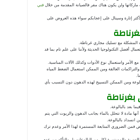
ف ماركاتها ولن يكون هناك مفر فالصيانة المقدمة من خلال
فني
كثر إثارة وسينال على إعجابكم سواء هذه العروض على
غرناطة
 المشكلة مع تسليك مجاري غرناطة.
 أفضل التكنولوجيا الحديثة ولأننا على علم تام بما قد
 مع الأمر واستعمال نوع الأدوات وكذلك الآلات المناسبة.
والتراكمات العالقة ومن الممكن استعمال الضغط المياه
ا.
لوعة ومن الممكن التسييح لهذه الدهون دون التسبب بأي
بغرناطة
ا بعد بالبالوعة.
ا مادة لا تتحلل بالماء بجانب الدهون والزيوت التي يتم
ن انسداد بالبالوعة.
وض فمن الضروري المتابعة المستمرة لهذا الأمر وعدم ترك
ة الدورية والمستمرة لكل من البالوعات بل والتأكد من عدم