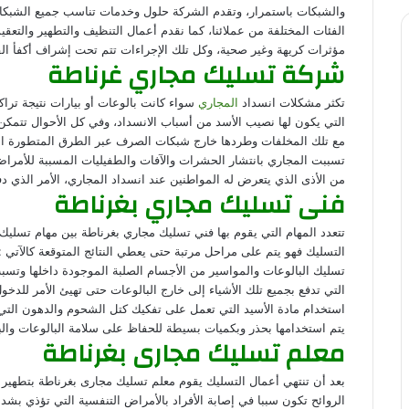
والشبكات باستمرار، وتقدم الشركة حلول وخدمات تناسب جميع الشبكا
الفئات المختلفة من عملائنا، كما نقدم أعمال التنظيف والتطهير والتعقيم
مؤثرات كريهة وغير صحية، وكل تلك الإجراءات تتم تحت إشراف أكفأ ا
شركة تسليك مجاري غرناطة
تكثر مشكلات انسداد
المجاري
سواء كانت بالوعات أو بيارات نتيجة تراك
التي يكون لها نصيب الأسد من أسباب الانسداد، وفي كل الأحوال تتم
مع تلك المخلفات وطردها خارج شبكات الصرف عبر الطرق المتطورة ال
تسببت المجاري بانتشار الحشرات والآفات والطفيليات المسببة للأمرا
من الأذى الذي يتعرض له المواطنين عند انسداد المجاري، الأمر الذي 
فنى تسليك مجاري بغرناطة
تتعدد المهام التي يقوم بها فني تسليك مجاري بغرناطة بين مهام تسليك
التسليك فهو يتم على مراحل مرتبة حتى يعطي النتائج المتوقعة كالآتي :
تسليك البالوعات والمواسير من الأجسام الصلبة الموجودة داخلها وتس
التي تدفع بجميع تلك الأشياء إلى خارج البالوعات حتى تهيئ الأمر للدخول
استخدام مادة الأسيد التي تعمل على تفكيك كتل الشحوم والدهون التي
يتم استخدامها بحذر وبكميات بسيطة للحفاظ على سلامة البالوعات والب
معلم تسليك مجارى بغرناطة
بعد أن تنتهي أعمال التسليك يقوم معلم تسليك مجارى بغرناطة بتطهير ال
الروائح تكون سببا في إصابة الأفراد بالأمراض التنفسية التي تؤذي بش