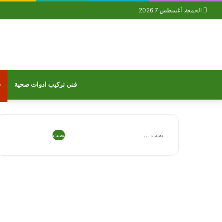
الجمعة, أغسطس 7 2026
فني تركيب ادوات صحية
ف
البحث
عن:
فيسبوك
تويتر
بينتيريست
يوتيوب
تيلقرام
واتساب