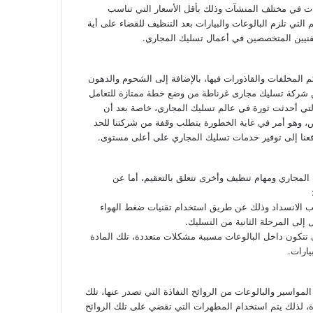
ت في مختلف المنشآت وذلك بأقل الأسعار التي تناسب
 التي تلزم البالوعات والبيارات بعد التنظيف للقضاء على أية
لفنيين المتخصصين في أعمال تسليك المجاري.
م المخلفات والقاذورات فيها، بالإضافة إلى الشحوم والدهون
كن شركة تسليك مجارى غرناطة من وضع خطة ممتازة للتعامل
تي أحدثت ثورة في عالم تسليك المجاري، خاصة بعد أن
ض، وهو أمر في غاية الخطورة يتطلب وقفة من شركتنا للحد
دفعنا إلى توفير خدمات تسليك المجاري على أعلى مستوى.
 المجاري ومهام تنظيف وأخرى تتعلق بالتعقيم، أما عن
بب الانسداد وذلك عن طريق استخدام تقنيات ضغط الهواء
 إلى المرحلة الثانية من التسليك.
 تتكون داخل البالوعات مسببة مشكلات متعددة، تلك المادة
يارات.
مواسير والبالوعات من الروائح النفاذة التي تصدر عنها، تلك
دة، لذلك يتم استخدام المطهرات التي تقضي على تلك الروائح