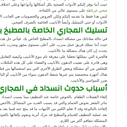
حيث أننا نوفر إليكم الأدوات الصحية بكل أشكالها وأنواعها وعلى اختلا
صحي غرناطة
على مستوى عالي من الكفاءة.
ليس هذا فقط ما نقدمه إليكم ولكن العروض والخصومات هي الجانب الأ
الأدوات أو حتى التسليك وأيضاً الأنابيب الخاصة بالصرف الصحي.
تسليك المجاري الخاصة بالمطبخ ب
في حالة معاناتك من مشكلة انسداد بالمطبخ الخاص بك فيأتي حل هذه
حيث أننا نمتلك فريق عمل مدرب على أعلى مستوى مجهز ومدرب باستعمال
يحدث إن كان هناك مشكلة ما بالأنابيب.
فالخبرة التي نمتلكها تجعلنا على معرفة تام بنوع الأنابيب وكيفية التعامل
وهى قادرة على تفتيت الدهون بالأنابيب والقضاء على كل هذه التكتلات 
للتخلص من أي مشكلة وبعض الطرق الأخرى التي يتم استعمالها من قبلن
هناك أجهزة متخصصة يتم عبرها شفط الدهون سواء من الأنابيب أو البا
ضرر للمواسير والأنابيب.
أسباب حدوث انسداد في المجاري 
إلقاء الفضلات الطعام بالحوض خاصة عند التنظيف مما يسبب انسداد فيم
تناثر الشعر بحوض الحمام والتي قد يسبب العديد من المشاكل بالأخص أنه
إلقاءه بالبالوعة وقد لا تعلم الكثير من الأمهات ما قد ينتج عنه فيما بعد م
بعد عملية التنظيف للحمام والمطبخ قد نترك أتربة ونقوم بإلقائها بالح
المشكلة تتفاقم أكثر من اللازم.
والاستعانة تسليك مجاري غرناطة فلدينا الفنيين الذين يقومون بالمتابع