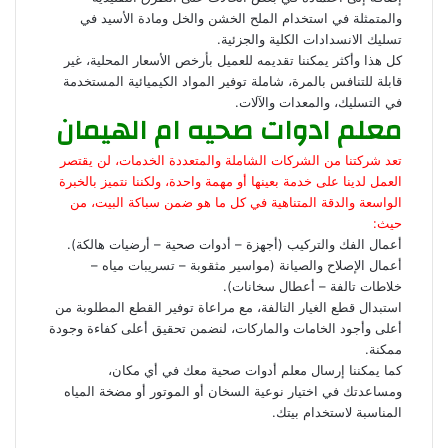
والمتمثلة في استخدام الملح الخشن والخل ومادة الأسيد في
تسليك الانسدادات الكلية والجزئية.
كل هذا وأكثر يمكننا تقديمه للعميل بأرخص الأسعار المحلية، غير
قابلة للتنافس بالمرة، شاملة توفير المواد الكيميائية المستخدمة
في التسليك، والمعدات والآلات.
معلم ادوات صحيه ام الهيمان
تعد شركتنا من الشركات الشاملة والمتعددة الخدمات، لن يقتصر
العمل لدينا على خدمة بعينها أو مهمة واحدة، ولكننا نتميز بالخبرة
الواسعة والدقة المتناهية في كل ما هو ضمن سباكة البيت، من
حيث:
أعمال الفك والتركيب (أجهزة – أدوات صحية – أرضيات هالكة).
أعمال الإصلاح والصيانة (مواسير مثقوبة – تسريبات مياه –
خلاطات تالفة – أعطال سخانات).
استبدال قطع الغيار التالفة، مع مراعاة توفير القطع المطلوبة من
أعلى وأجود الخامات والماركات، لنضمن تحقيق أعلى كفاءة وجودة
ممكنة.
كما يمكننا إرسال معلم أدوات صحية معك في أي مكان،
ومساعدتك في اختيار نوعية السخان أو الموتور أو مضخة المياه
المناسبة لاستخدام بيتك.