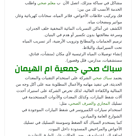
مشاكل في سباكة منزلك، اتصل الآن ب
معلم صحي
واطلب
الخدمة الأنسب لك من بين:
فك وتركيب خلاطات الأحواض، فلاتر المياه، سخانات كهربائية وغاز،
مواتير ومضخات مياه.
الكشف عن أماكن التسربات المائية المخفية خلف الجدران،
وسرعة معالجتها بدون تكسير أو هدم في البنيان.
ترميم الحمامات والمطابخ وترويب الأرضية، أثر تسريب المياه
تحت السيراميك والبلاط.
إنشاء توصيلات المياه الرئيسية لأي مكان (منشآت، فنادق،
مستشفيات، مدارس، فلل وقصور).
سباك صحي جمعية ام الهيمان
يعتمد
سباك صحي
الشركة على استخدام التقنيات والمعدات
الحديثة، في تنفيذ مهامه والأعمال المطلوبة منه على أكل وجه من
المثالية والكفاءة العالية، لذلك تحرص الشركة على استيراد أحدث
آلات شفط البيارات، وكذلك المعدات والأدوات المستخدمة في
تسليك
المجاري والصرف الصحي
، مثل:
استخدام سيارات الكمبروسر في شفط البيارات الموجودة في
الشوارع العامة والميادين.
كما يستخدم السباك آلة الضغط وسوستة التسليك في تسليك
الأحواض والمراحيض المسدودة داخل البيوت.
إضافة إلى اعتماده في بعض الحالات على الطرق التقليدية