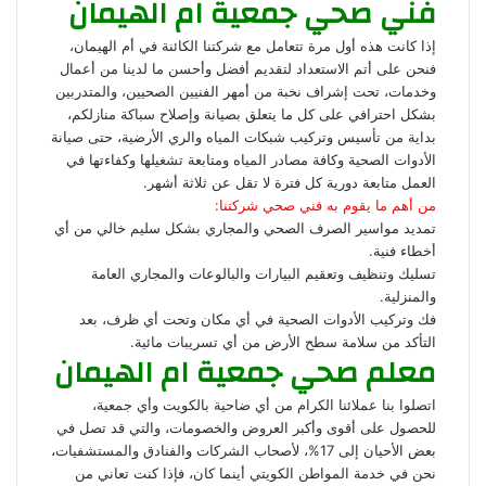
فني صحي جمعية ام الهيمان
إذا كانت هذه أول مرة تتعامل مع شركتنا الكائنة في أم الهيمان،
فنحن على أتم الاستعداد لتقديم أفضل وأحسن ما لدينا من أعمال
وخدمات، تحت إشراف نخبة من أمهر الفنيين الصحيين، والمتدربين
بشكل احترافي على كل ما يتعلق بصيانة وإصلاح سباكة منازلكم،
بداية من تأسيس وتركيب شبكات المياه والري الأرضية، حتى صيانة
الأدوات الصحية وكافة مصادر المياه ومتابعة تشغيلها وكفاءتها في
العمل متابعة دورية كل فترة لا تقل عن ثلاثة أشهر.
من أهم ما يقوم به
فني صحي
شركتنا:
تمديد مواسير الصرف الصحي والمجاري بشكل سليم خالي من أي
أخطاء فنية.
تسليك وتنظيف وتعقيم البيارات والبالوعات والمجاري العامة
والمنزلية.
فك وتركيب الأدوات الصحية في أي مكان وتحت أي ظرف، بعد
التأكد من سلامة سطح الأرض من أي تسريبات مائية.
معلم صحي جمعية ام الهيمان
اتصلوا بنا عملائنا الكرام من أي ضاحية بالكويت وأي جمعية،
للحصول على أقوى وأكبر العروض والخصومات، والتي قد تصل في
بعض الأحيان إلى 17%، لأصحاب الشركات والفنادق والمستشفيات،
نحن في خدمة المواطن الكويتي أينما كان، فإذا كنت تعاني من