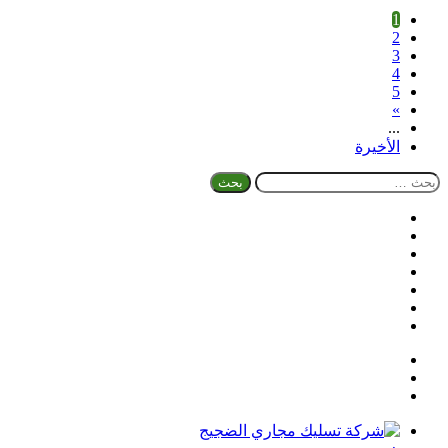
1
2
3
4
5
»
...
الأخيرة
البحث
عن:
فيسبوك
تويتر
بينتيريست
يوتيوب
تيلقرام
واتساب
ملخص
الموقع
RSS