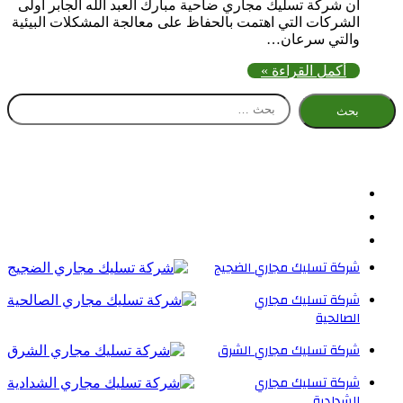
ان شركة تسليك مجاري ضاحية مبارك العبد الله الجابر أولى
الشركات التي اهتمت بالحفاظ على معالجة المشكلات البيئية
والتي سرعان…
أكمل القراءة »
البحث
عن:
تويتر
فيسبوك
يوتيوب
تيلقرام
بينتيريست
ملخص
واتساب
الموقع
RSS
شركة تسليك مجاري الضجيج
شركة تسليك مجاري
الصالحية
شركة تسليك مجاري الشرق
شركة تسليك مجاري
الشدادية