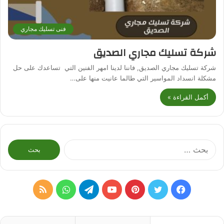
فنى تسليك مجاري
شركة تسليك مجاري الصديق
شركة تسليك مجاري الصديق, فاننا لدينا امهر الفنين التي تساعدك على حل
مشكلة انسداد المواسير التي طالما عانيت منها على…
أكمل القراءة »
البحث
عن:
فيسبوك
تويتر
بينتيريست
يوتيوب
تيلقرام
واتساب
ملخص
الموقع