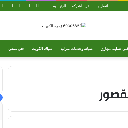
بحث
الوضع
ملخص
واتساب
تيلقرا
ي
اتصل بنا
عن الشركة
الرئيسيه
عن
المظلم
الموقع
RSS
نى تسليك مجاري
صيانة وخدمات منزلية
سباك الكويت
فني صحي
خ
قصور