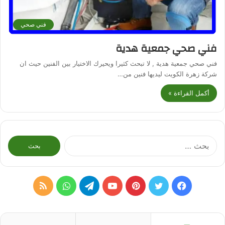
فني صحي
فني صحي جمعية هدية
فني صحي جمعية هدية , لا تبحث كثيرا ويحيرك الاختيار بين الفنين حيث ان
شركة زهرة الكويت ليديها فنين من…
أكمل القراءة »
البحث
عن:
فيسبوك
تويتر
بينتيريست
يوتيوب
تيلقرام
واتساب
ملخص
الموقع