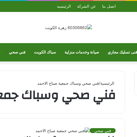
بحث
الوضع
ملخص
واتساب
تيلقرام
يو
اتصل بنا
عن الشركة
الرئيسيه
عن
المظلم
الموقع
RSS
نى تسليك مجاري
صيانة وخدمات منزلية
سباك الكويت
فني صحي
خ
الرئيسية
/
فني صحي وسباك جمعية صباح الاحمد
فني صحي وسباك جمعية
فني صحي