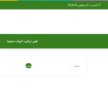
السبت, أغسطس 8 2026
فني تركيب ادوات صحية
ف
البحث
عن:
فيسبوك
تويتر
بينتيريست
يوتيوب
تيلقرام
واتساب