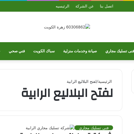
بحث
الوضع
ملخص
واتساب
تيلقرام
يو
اتصل بنا
عن الشركة
الرئيسيه
عن
المظلم
الموقع
RSS
نى تسليك مجاري
صيانة وخدمات منزلية
سباك الكويت
فني صحي
خ
الرئيسية
/
لفتح البلاليع الرابية
لفتح البلاليع الرابية
فنى تسليك مجاري