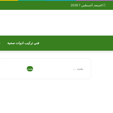
الجمعة, أغسطس 7 2026
فني تركيب ادوات صحية
ف
البحث
عن:
فيسبوك
تويتر
بينتيريست
يوتيوب
تيلقرام
واتساب