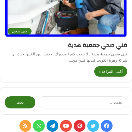
فني صحي
فني صحي جمعية هدية
فني صحي جمعية هدية , لا تبحث كثيرا ويحيرك الاختيار بين الفنين حيث ان
شركة زهرة الكويت ليديها فنين من…
أكمل القراءة »
البحث
عن:
فيسبوك
تويتر
بينتيريست
يوتيوب
تيلقرام
واتساب
ملخص