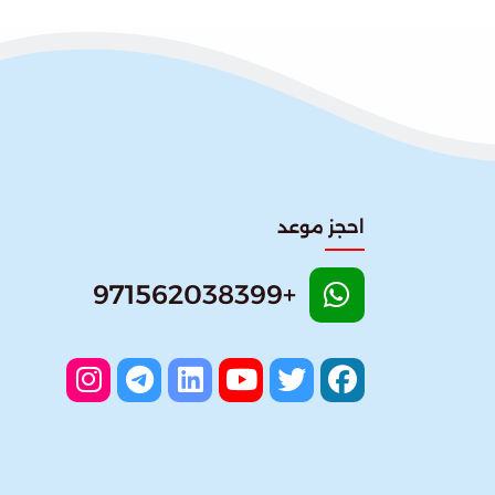
احجز موعد
+971562038399