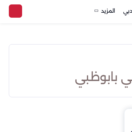
بي
المزيد
في بابوظبي