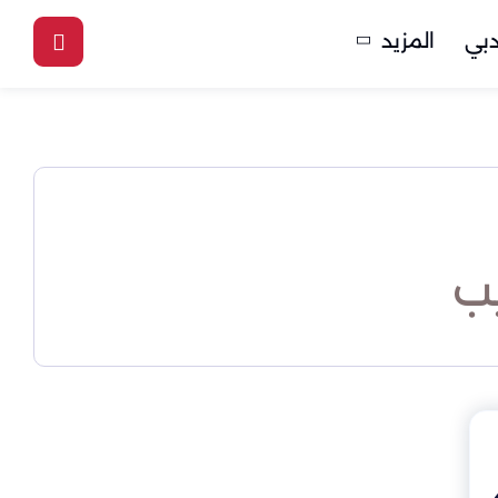
بي
المزيد
يب