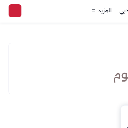
بي
المزيد
وم