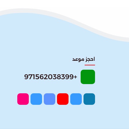
احجز موعد
+971562038399