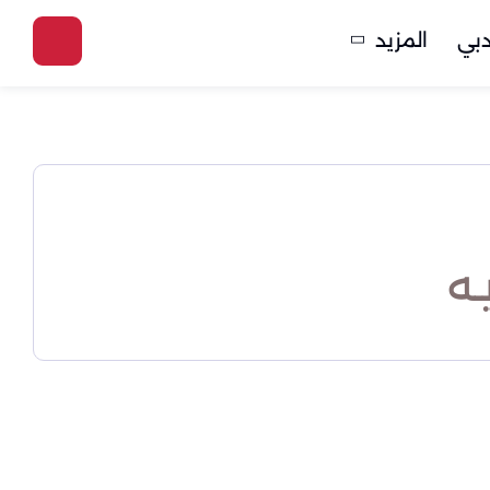
بي
المزيد
ه