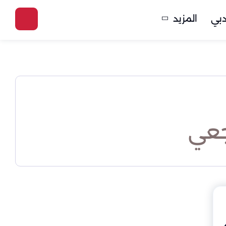
بي
المزيد
جعي