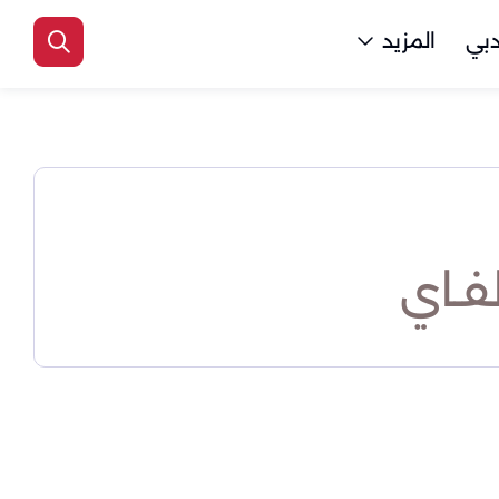
بي
المزيد
فـاي