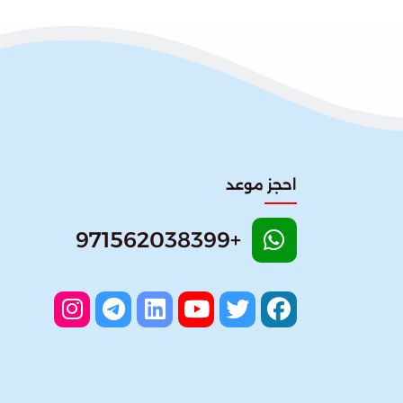
احجز موعد
+971562038399