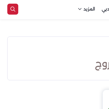
بي
المزيد
وج