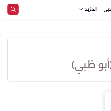
بي
المزيد
بو ظبي)