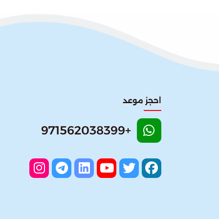
احجز موعد
+971562038399