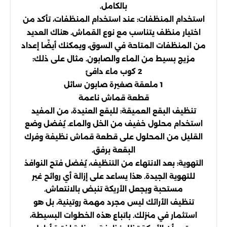
بالكامل.
استخدام المنظفات: عند استخدام المنظفات، تأكد من
اختيار منظف يتناسب مع نوع القماش. هناك العديد
من المنظفات المتاحة في السوق، ويمكنك أيضًا إعداد
مزيج بسيط من الماء والصابون. مثال على ذلك:
2 كوب ماء دافئ
1 ملعقة صغيرة صابون سائل
قطعة قماش ناعمة
تنظيف البقع العميقة: للبقع العنيدة، من المفيد
استخدام محلول خفيف من الخل والماء. يُفضل وضع
القليل من المحلول على قطعة قماش نظيفة وفرك
البقعة برفق.
التهوية: بعد الانتهاء من التنظيف، يُفضل فتح النوافذ
للتهوية الجيدة. هذا يساعد على إزالة أي روائح غير
مستحبة ويجعل الأريكة تنبض بالانتعاش.
تنظيف الأرائك ليس مجرد مهمة روتينية، بل هو
استثمار في منزلك. باتباع هذه الخطوات البسيطة،