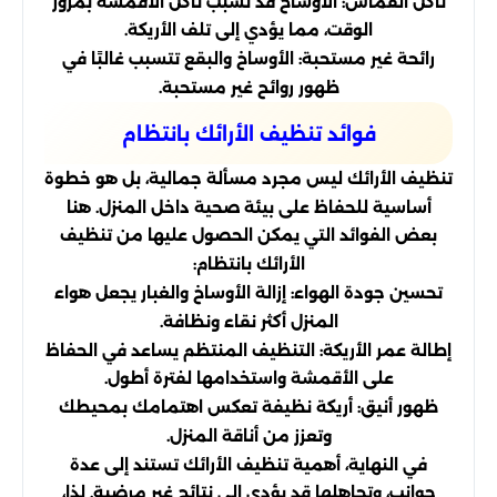
تآكل القماش: الأوساخ قد تسبب تآكل الأقمشة بمرور
الوقت، مما يؤدي إلى تلف الأريكة.
رائحة غير مستحبة: الأوساخ والبقع تتسبب غالبًا في
ظهور روائح غير مستحبة.
فوائد تنظيف الأرائك بانتظام
تنظيف الأرائك ليس مجرد مسألة جمالية، بل هو خطوة
أساسية للحفاظ على بيئة صحية داخل المنزل. هنا
بعض الفوائد التي يمكن الحصول عليها من تنظيف
الأرائك بانتظام:
تحسين جودة الهواء: إزالة الأوساخ والغبار يجعل هواء
المنزل أكثر نقاء ونظافة.
إطالة عمر الأريكة: التنظيف المنتظم يساعد في الحفاظ
على الأقمشة واستخدامها لفترة أطول.
ظهور أنيق: أريكة نظيفة تعكس اهتمامك بمحيطك
وتعزز من أناقة المنزل.
في النهاية، أهمية تنظيف الأرائك تستند إلى عدة
جوانب، وتجاهلها قد يؤدي إلى نتائج غير مرضية. لذا،