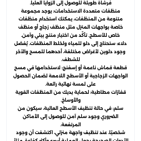
فرشاة طويلة للوصول إلى الزوايا العليا.
منظفات متعددة الاستخدامات: يوجد مجموعة
متنوعة من المنظفات، يمكنك استخدام منظفات
خاصة بواجهات المنزل مثل منظف زجاج أو منظف
خاص للأسطح. تأكّد من اختيار منتج بيئي وآمن.
دلاء: ستحتاج إلى دلو للمياه ولخلط المنظفات. يُفضل
وجود دلوين لأغراض مختلفة، أحدهما للمسح والآخر
للشطف.
قطعة قماش ناعمة أو إسفنج: لاستخدامها في مسح
الواجهات الزجاجية أو الأسطح اللامعة لضمان الحصول
على لمسة نهائية رائعة.
قفازات مطاطية: لحماية يديك من المنظفات القوية
والأوساخ.
سلم: في حالة تنظيف الأسطح العالية، سيكون من
الضروري وجود سلم آمن للوصول إلى الأماكن
المرتفعة.
شخصيًا، عند تنظيف واجهة منزلي، اكتشفت أن وجود
الأدوات الصحيحة يجعل العملية أسرع وأكثر كفاءة. مثلاً،