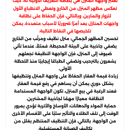
تعتبر واجهة المنزل هي بطاقة التعريف الأولية له، حيث
تعكس مظهر المنزل من الخارج وتعطي الانطباع الأول
للزوار والمارين. وبالتالي، فإن الحفاظ على نظافة
واجهات المنازل يعد أمرًا ضروريًا لأسباب متعددة، يمكن
تلخيصها في النقاط التالية:
تحسين المظهر الجمالي: منزل نظيف ومرتّب من الخارج
يضفي جاذبية على البيئة المحيطة. فمثلاً، عندما تأتي
ضيوف إلى المنزل، فإن الواجهة النظيفة تجعلهم
يشعرون بالترحيب وتضفي انطباعًا إيجابيًا منذ اللحظة
الأولى.
زيادة قيمة العقار: الحفاظ على واجهة المنزل وتنظيفها
بشكل دوري يمكن أن يساهم في رفع قيمة العقار.
فعند الرغبة في بيع المنزل، تكون الواجهة المستدامة
النظافة معيارًا مهمًا لجاذبية المشترين.
حماية المواد والدهانات: الأوساخ والأتربة تؤدي بمرور
الوقت إلى تلف الطلاء والتأثير سلبًا على الأقسام الأخرى
من الواجهة. بالتالي، فإن التنظيف المنتظم يقلل من
تكاليف الصيانة المستقبلية.