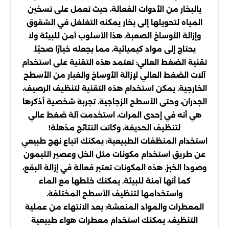
بالبخار من الأدوات الفعالة، حيث تعمل على تسخين
المياه لتحويلها إلى بخار يمكنه التغلغل في الشقوق
وإزالة الأوساخ الصعبة. هذا الأسلوب آمن للبيئة ولا
يحتاج إلى مواد كيميائية، مما يجعله خيارًا صحيًا.
تقنية الضغط العالي: تعتمد هذه التقنية على استخدام
آلات الضغط العالي لإزالة الأوساخ والغبار من الأسطح
الخارجية. يمكن استخدام هذه التقنية لتنظيف الرصيف،
الجدران، وحتى الأسطح الزجاجية. تجربة شخصية أذكرها
هي أنه في إحدى المرات، استخدمت آلة ضغط عالي
لتنظيف الحديقة، وكانت النتائج مذهلة!
استخدام المنظفات الطبيعية: يمكنك اتباع نهج طبيعي
عن طريق استخدام مكونات مثل الخل وعصير الليمون
وصودا الخبز. هذه المكونات تعتبر فعالة في إزالة البقع،
كما أنها آمنة للبيئة. يمكنك خلطها مع الماء
واستخدامها لتنظيف الأسطح المختلفة.
المعطرات والمواد المنعشة: بعد الانتهاء من عملية
التنظيف، يمكنك استخدام معطرات هواء طبيعية