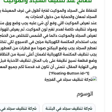
نصائح عند تنظيف السجاد والموكيت
للحفاظ على السجاد والموكيت لفترة أطول في غرف المعيشة 
السجاد لمعان والحماية من دخول الحشرات به.
عند تعرض الموكيت اللي وقع أي شئ عليه يجب وضع ورق منادي
ومواد تنظيف خاصة لعدم تغير لون الموكيت، ثم يعرض للهواء
تعرض السجاد والموكيت دائما في الشمس للتخلص من الحشرات
يجب استخدام المكنسة الكهربائية مرتين في الاسبوع، لكي تتخ
تعطير السجاد يجب وضع البيكنج صودا مع قطرات من العطور ال
يجب تنظيف المكنسة الكهربائية لضمان أعلى نسبة من النظافة
وضع قطعة نسيج نظيفة على باب المنزل تنظيف الأحذية قبل الد
وفى النهاية المقال، نتمنى أن نكون قد قدمنا لكم جميع المع
[Floating-Button id="1"]
الوسوم
شركة تنظيف سجاد في البثنـة
شركة تنظيف سجاد في ال