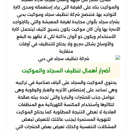
والموكيت بناء على الغرفة التى يراد إستعماله ومدى كثرة
التواجد بها، فتنصح شركة تنظيف سجاد وموكيت بدبي
بشراء سجاد بألوان محايدة لغرفة المعيشة والتي يكثرتواجد
الأسرة بها وأن كان موكيت يكون بنسيج كثيف ليتحمل كثرة
الأستخدام ويكون ذو ألوان داكنة لكى لا تظهر به البقع
والأوساخ بشكل سريع ولا يحتاج للتنظيف في أوقات
متقاربة
أضرار أهمال تنظيف السجاد والموكيت
يحتوي الموكيت والسجاد على ألياف صناعية في تركيبه
وهي تساعد على إمتصاص الأتربه والغبار والرطوبة وهى
عوامل جذب للحشرات والبتريا والتى تجده بيئه صالحة
لتكاثرها وأستخدام المكنسة الكهربائية مع المنظفات
العادية لا تعطي النتيجة المطلوبة كما يحتاج الموكيت
للتهوية المستمرة ليجنب عائلتك للتعرض لبعض
المشكلات التنفسية وكذلك تعرض بعض الحشرات التي