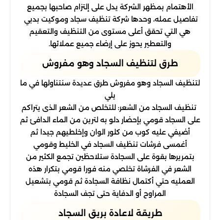
الأهتمام بمظهر الشركة يدل على إلتزام صاحبها بجميع
تفاصيل عمله، وحدها شركة تنظيف سجاد وموكيت بدبي
هي التي تحقق أعلى مستوى من التنظيف والتعقيم
والتعطير يحوز على إرضاء جميع عملائها.
طرق لتنظيف السجاد وهو مفروش
لتنظيف السجاد وهو مفروش طرق عديدة سنتناولها في ما
يلي
تنظيف السجاد من الشعر: للتخلص من الشعر الذى يتراكم
على السجاد قومي بإحضار دلو به لترين من الماء الدافئ ثم
أضيفي عليه كوب من كلور الوان وإخلطيهم جيدا ثم
أغمسى فرشات تنظيف السجاد في الخليط وقومي
بتمريرها بقوة على السجادة ستلاحظين تجمع الكثير من
الشعر في الفرشاة تخلصي منه فورا قومي بتكرار هذه
العمليه حتي أكتمال نظافة السجادة ثم قومي بتشعيل
المراوح أو الدفاية حتى تجف السجادة
طريقة لاعادة بريق السجاد