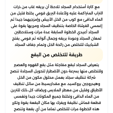
مع كثرة أستخدام السجاد تلاحظ أن بريقه غاب من ذرات
التراب المتراكمة عليه ولأعادة البريق قومي بخلط قليل من
الماء الدافئ مع كوب من الخل الأبيض وإمزجيهما جيدا ثم
إغمسي الفرشاة الخاصة بتنظيف السجاد ومرريها بقوة على
السجاد أعيدي الخطوة السابقة عدة مرات وستلاحظين
لمعان السجاد وعودة بريقه وجمال ألوانه ثم قومي بفتح
الشبابيك للتخلص من رائحة الخل وتمام جفاف السجاد
طريقة للتخلص من البقع
يتعرض السجاد لبقع مفاجئة مثل بقع القهوه والعصير
وللتخلص منها بسرعة دون الأضطرار لتحويل السجادة تنصح
شركة تنظيف سجاد بعمل محلول مكون من الخل
وهيدروجين بروكسيد، مع مقداربسيط من سائل تنظيف
الأطباق وقليل من معطر الملابس ويضاف كل ذلك للترين
من الماء الدافئ وتخلط جميع المكونات جيدا وتغمس
قطعة قماش نظيفة ويفرك بها مكان البقعة بقوة وتكرر
هذه الخطوة مرات للتخلص تماما من أي بقعة وتنصح