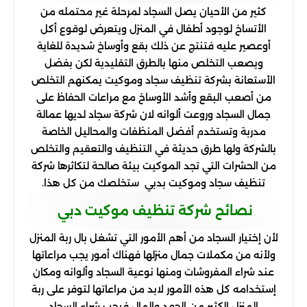
كثير من الأحيان يصل السجاد لمرحلة غير محتمله من
الأتساخ لوجود أطفال في المنزل ويتعرض لوقوع أكل
أوعصير عليه فتنتج عن ذلك بقع وأوساخ شديدة للغاية
ويصعب التخلص منها بالطرق التقليدية لكن بفضل
الأستعانة بشركة تنظيف سجاد وموكيت يمكنهم التخلص
من أصعب البقع وأشد الأوساخ مع مراعات الحفاظ على
جمال السجاد وروعت ألوانه لان شركة سجاد لديها عمالة
مدربة وتستخدم أفضل المنظفات والمحاليل الخاصة
بالشركة ولها طرق حديثة في التنظيف والتعقيم والتخلص
من الحشرات التي تجد الموكيت بيئة صالحة لتكاثرها شركة
تنظيف سجاد وموكيت بدبي ستخلصك من كل هذا.
نصائح شركة تنظيف موكيت دبي
لأن إختيار السجاد من أهم الأمور التي تشغل بال ربة المنزل
ولأنه من مكملات جمال منزلها فهناك أمور يجب مراعاتها
عند شراء المفروشات ومنها نوعية السجاد وألوانه ومكان
إستخدامه كل هذه الأمور لابد من مراعاتها لتوفر على ربة
المنزل الكثير من الجهد والمال فيجب شراء السجاد