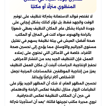
المنظوي منزلًا أو مكتبًا
لا تقتصر فوائد الاستعانة بشركة تنظيف على توفير
الوقت والجهد فقط، بل تؤثر كذلك بشكل إيجابي على
جودة الحياة بشكل عام. المكان النظيف يعطي شعورًا
بالراحة والهدوء، سواء كنت في المنزل أو المكتب.
صحة أفضل: العيش في بيئة نظيفة يسهم في تقليل
مستوى الجراثيم والأوساخ، مما يؤدي إلى تحسين صحة
الأفراد. خاصة في الأماكن التي تحتوي على زملاء
العمل، فإن التنظيف الجيد يحد من انتشار الأمراض.
تحفيز الإنتاجية: الدراسات أثبتت أن مكان العمل النظيف
يعزز من إنتاجية الموظفين. فالمساحات المرتبة تجعل
الأشخاص أكثر تركيزًا وإبداعًا.
تحسين المظهر العام: لا شك أن المظهر الجيد يؤثر على
انطباعات الزوار. منازل نظيفة تعكس الراحة والاهتمام،
في حين أن المكاتب النظيفة تعكس الاحترافية.
تروي مديرة مكتب تجربتها قائلة: “بعد أن استأجرنا شركة