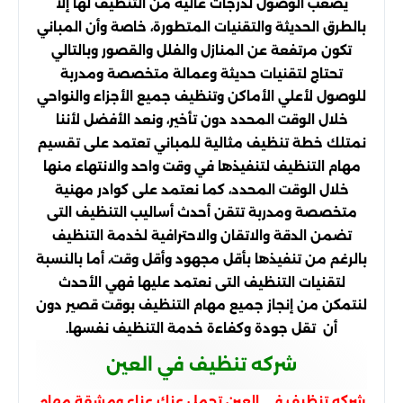
يصعب الوصول لدرجات عالية من التنظيف لها إلا
بالطرق الحديثة والتقنيات المتطورة، خاصة وأن المباني
تكون مرتفعة عن المنازل والفلل والقصور وبالتالي
تحتاج لتقنيات حديثة وعمالة متخصصة ومدربة
للوصول لأعلي الأماكن وتنظيف جميع الأجزاء والنواحي
خلال الوقت المحدد دون تأخير، ونعد الأفضل لأننا
نمتلك خطة تنظيف مثالية للمباني تعتمد على تقسيم
مهام التنظيف لتنفيذها في وقت واحد والانتهاء منها
خلال الوقت المحدد، كما نعتمد على كوادر مهنية
متخصصة ومدربة تتقن أحدث أساليب التنظيف التى
تضمن الدقة والاتقان والاحترافية لخدمة التنظيف
بالرغم من تنفيذها بأقل مجهود وأقل وقت، أما بالنسبة
لتقنيات التنظيف التى نعتمد عليها فهي الأحدث
لنتمكن من إنجاز جميع مهام التنظيف بوقت قصير دون
أن تقل جودة وكفاءة خدمة التنظيف نفسها.
شركه تنظيف في العين
شركه تنظيف في العين تحمل عنك عناء ومشقة مهام