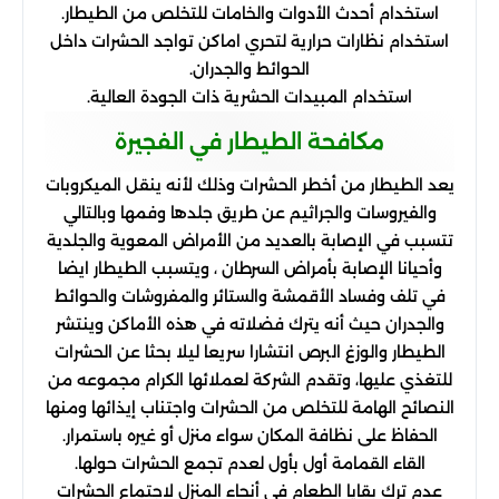
استخدام أحدث الأدوات والخامات للتخلص من الطيطار.
استخدام نظارات حرارية لتحري اماكن تواجد الحشرات داخل
الحوائط والجدران.
استخدام المبيدات الحشرية ذات الجودة العالية.
مكافحة الطيطار في الفجيرة
يعد الطيطار من أخطر الحشرات وذلك لأنه ينقل الميكروبات
والفيروسات والجراثيم عن طريق جلدها وفمها وبالتالي
تتسبب في الإصابة بالعديد من الأمراض المعوية والجلدية
وأحيانا الإصابة بأمراض السرطان ، ويتسبب الطيطار ايضا
في تلف وفساد الأقمشة والستائر والمفروشات والحوائط
والجدران حيث أنه يترك فضلاته في هذه الأماكن وينتشر
الطيطار والوزغ البرص انتشارا سريعا ليلا بحثا عن الحشرات
للتغذي عليها، وتقدم الشركة لعملائها الكرام مجموعه من
النصائح الهامة للتخلص من الحشرات واجتناب إيذائها ومنها
الحفاظ على نظافة المكان سواء منزل أو غيره باستمرار.
القاء القمامة أول بأول لعدم تجمع الحشرات حولها.
عدم ترك بقايا الطعام في أنحاء المنزل لاجتماع الحشرات