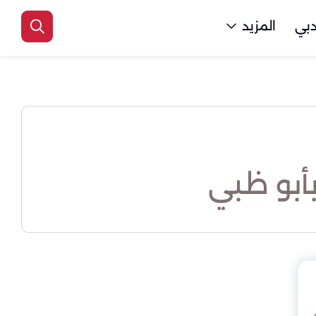
بي
المزيد
بو ظبي