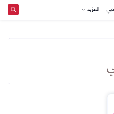
بي
المزيد
ي