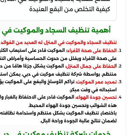
كيفية التخلص من البقع العنيدة
أهمية تنظيف السجاد والموكيت في ا
تنظيف السجاد والموكيت في المنزل له العديد من الفوائد ا
: الموكيت قادر على استيعاب الكثي
الحفاظ على صحة الأفراد
على صحة الأفراد ويقلل من حدوث الحساسية وأمراض الت
ا
الموكيت يشكل جزءًا هامًا من دي
لحفاظ على جمال المنزل:
منتظم. بواسطة شركة تنظيف موكيت في دبي، يمكن استعا
تراكم الأوساخ والبقع على الموكيت ي
تمديد عمر الموكيت:
استبداله في وقت مبكر.
الموكيت قادر على الاحتفاظ بالغبار 
تحسين جودة الهواء:
هذه الشوائب وتحسين جودة الهواء المحيط.
باختصار، تنظيف الموكيت بشكل منتظم واستدامة نظافته ي
لضمان نتائج عالية الجودة وراحة البال.
خدمات شركة تنظيف موكيت في دبي