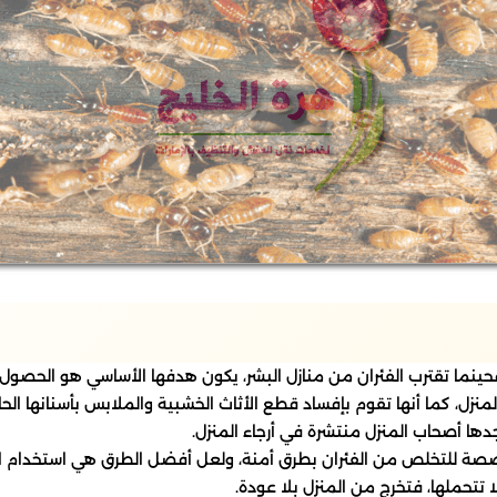
فحينما تقترب الفئران من منازل البشر، يكون هدفها الأساسي هو الحصول
نزل، كما أنها تقوم بإفساد قطع الأثاث الخشبية والملابس بأسنانها الحاد
دها أصحاب المنزل منتشرة في أرجاء المنزل.
صة للتخلص من الفئران بطرق أمنة، ولعل أفضل الطرق هي استخدام المو
ا تتحملها، فتخرج من المنزل بلا عودة.