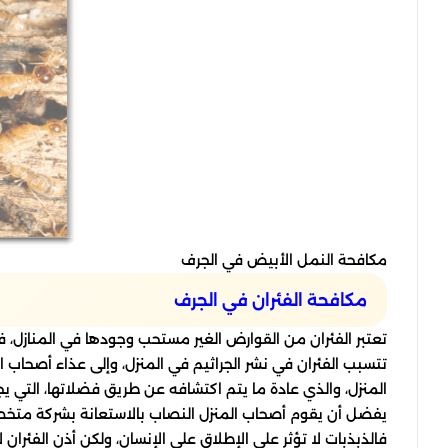
مكافحة النمل الأبيض في الجرف
مكافحة الفئران في الجرف
تعتبر الفئران من القوارض الغير مستحب وجودها في المنازل، 
تتسبب الفئران في نشر الجراثيم في المنزل، وإلى عذاء أصحاب الم
المنزل، والذي عادة ما يتم اكتشافه عن طريق فضلاتها، التي يج
يفضل أن يقوم أصحاب المنزل النصاب بالاستعانة بشركة متخص
فالذبذبات لا تؤثر على الإطلاق على الإنسان، ولكن أذن الفئران ل