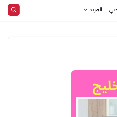
بي
المزيد